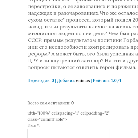
перестройки, о ее завоеваниях и поражения
надеждах и разочарованиях.Что же осталос
сухом остатке" процесса, который пошел 20
назад, и чьи результаты влияют на жизнь с
миллионов людей по сей день? Чем был ра
СССР: прямым результатом политики Горба
или его неспособности контролировать пр
реформ? А может быть, это была успешная 
ЦРУ или внутренний заговор? На эти и дру
вопросы пытаются ответить герои фильма.
Переходов
:
0
|
Добавил
:
enimus
|
Рейтинг
:
1.0
/
1
Всего комментариев
:
0
idth="100%" cellspacing="1" cellpadding="2"
class="commTable">
Имя *: