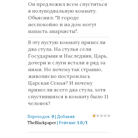
Он предложил всем спуститься
в полуподвальную комнату.
Объяснил: "В городе
неспокойно и на дом могут
напасть анархисты".
В эту пустую комнату принесли
два стула. На стулья сели
Государыня и Наследник, Царь,
дочери и слуги встали в ряд за
ними. Но почему так странно,
живописно построилась
Царская Семья? И почему
принесли всего два стула, хотя
спустившихся в комнату было 11
человек?
Переходов
:
0
|
Добавил
:
TheBlackpaper
|
Рейтинг
:
1.0
/
1