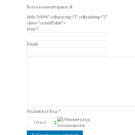
Всего комментариев
:
0
idth="100%" cellspacing="1" cellpadding="2"
class="commTable">
Имя *:
Email:
Подписка:1 Код *: