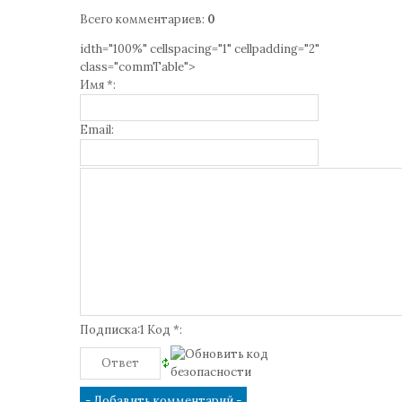
Всего комментариев
:
0
idth="100%" cellspacing="1" cellpadding="2"
class="commTable">
Имя *:
Email:
Подписка:1 Код *: