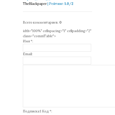
TheBlackpaper
|
Рейтинг
:
1.0
/
2
Всего комментариев
:
0
idth="100%" cellspacing="1" cellpadding="2"
class="commTable">
Имя *:
Email:
Подписка:1 Код *: