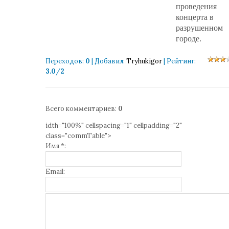
проведения
концерта в
разрушенном
городе.
Переходов
:
0
|
Добавил
:
Tryhukigor
|
Рейтинг
:
3.0
/
2
Всего комментариев
:
0
idth="100%" cellspacing="1" cellpadding="2"
class="commTable">
Имя *:
Email: