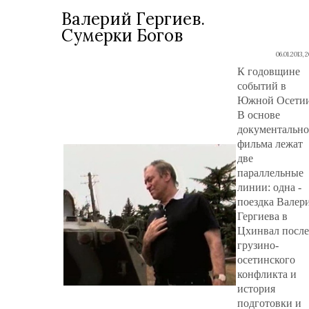
Валерий Гергиев.
Сумерки Богов
06.01.2013, 
К годовщине
событий в
Южной Осетии
В основе
документально
фильма лежат
две
параллельные
линии: одна -
поездка Валер
Гергиева в
Цхинвал после
грузино-
осетинского
конфликта и
история
подготовки и