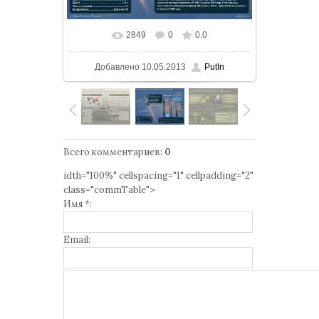
2849
0
0.0
В реальном размере
1000x750
/
Добавлено
10.05.2013
PutIn
165.1Kb
Всего комментариев
:
0
idth="100%" cellspacing="1" cellpadding="2"
class="commTable">
Имя *:
Email: