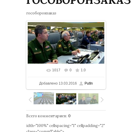
гособоронзаказ
1017
0
1.0
В реальном размере
653x357
/ 117.2Kb
Добавлено
13.03.2016
PutIn
Всего комментариев
:
0
idth="100%" cellspacing="1" cellpadding="2"
class="commTable">