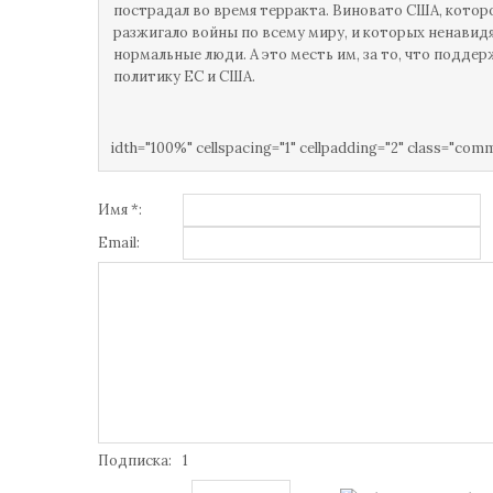
пострадал во время терракта. Виновато США, котор
разжигало войны по всему миру, и которых ненавидя
нормальные люди. А это месть им, за то, что подде
политику ЕС и США.
idth="100%" cellspacing="1" cellpadding="2" class="com
Имя *:
Email:
Подписка:
1