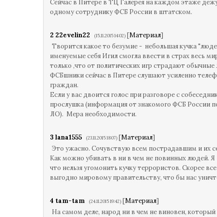
Сейчас в Питере в ТЦ Галерея на каждом этаже деж
одному сотруднику ФСБ России в штатском.
2
22evelin22
[
Материал
]
(15.11.2015 14:02)
Творится какое то безумие - небольшая кучка "люде
именуемые себя Игил смогла ввести в страх весь ми
только ,что от политических игр страдают обычные
ФСБшники сейчас в Питере слушают усиленно теле
граждан.
Если у вас двоится голос при разговоре с собеседни
прослушка (информация от знакомого ФСБ России п
ЛО). Мера необходимости.
3
lana1555
[
Материал
]
(23.11.2015 18:07)
Это ужасно. Сочувствую всем пострадавшим и их с
Как можно убивать в ни в чем не повинных людей. Я 
что нельзя угомонить кучку террористов. Скорее все
выгодно мировому правительству, что бы нас унич
4
tam-tam
[
Материал
]
(24.11.2015 19:42)
На самом деле, народ ни в чем не виновен, который