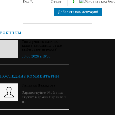
Код *:
ВОЕННЫМ
Топ лучших слотов:
какие автоматы чаще
выбирают игроки?
30.06.2026 в 16:36
ПОСЛЕДНИЕ КОММЕНТАРИИ
Татьяна Давыдова
Здравствуйте! Мой внук
служит в армии Израиля. Я
п...