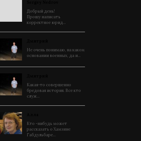
Sergey Nedrov
Добрый день!
Прошу написать
корректное юрид...
Дмитрий
Не очень понимаю, на каком
основании военных, да и...
Дмитрий
Какая-то совершенно
бредовая история. Все кто
служ...
Алла
Кто -нибудь может
рассказать о Хамзине
Габдульбаре...