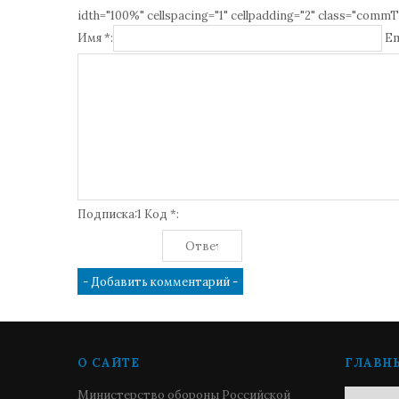
idth="100%" cellspacing="1" cellpadding="2" class="commT
Имя *:
Em
Подписка:1 Код *:
О САЙТЕ
ГЛАВН
Министерство обороны Российской