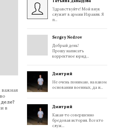
Татьяна Давыдова
Здравствуйте! Мой внук
служит в армии Израиля. Я
п...
Sergey Nedrov
Добрый день!
Прошу написать
корректное юрид...
Дмитрий
Не очень понимаю, на каком
основании военных, да и...
к важная
тво
 деле?
Дмитрий
ли в
Какая-то совершенно
бредовая история. Все кто
служ...