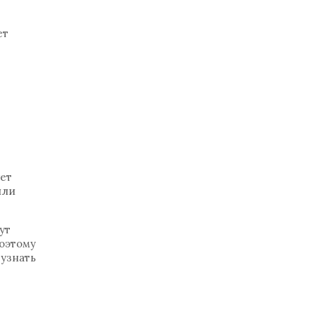
ет
ует
или
ут
поэтому
 узнать