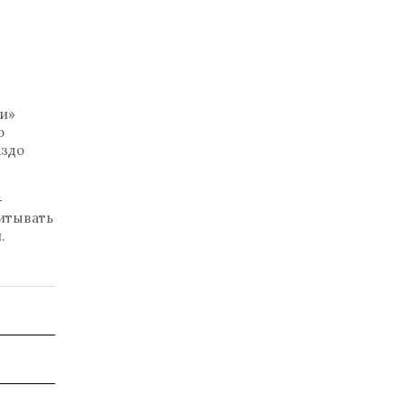
и»
о
аздо
-
читывать
.