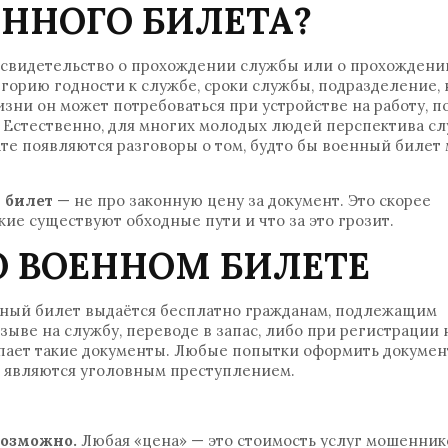
ННОГО БИЛЕТА?
о свидетельство о прохождении службы или о прохождени
горию годности к службе, сроки службы, подразделение,
ни он может потребоваться при устройстве на работу, п
х. Естественно, для многих молодых людей перспектива с
ате появляются разговоры о том, будто бы военный билет
 билет
— не про законную цену за документ. Это скорее
кие существуют обходные пути и что за это грозит.
О ВОЕННОМ БИЛЕТЕ
нный билет выдаётся бесплатно гражданам, подлежащим
ыве на службу, переводе в запас, либо при регистрации 
купает такие документы. Любые попытки оформить докумен
и, являются уголовным преступлением.
возможно.
Любая «цена» — это стоимость услуг мошенник