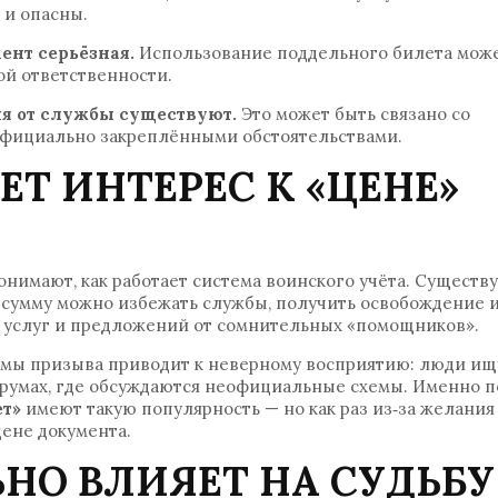
 и опасны.
ент серьёзная.
Использование поддельного билета мож
ой ответственности.
я от службы существуют.
Это может быть связано со
 официально закреплёнными обстоятельствами.
Т ИНТЕРЕС К «ЦЕНЕ»
онимают, как работает система воинского учёта. Существ
ю сумму можно избежать службы, получить освобождение 
, услуг и предложений от сомнительных «помощников».
емы призыва приводит к неверному восприятию: люди ищ
форумах, где обсуждаются неофициальные схемы. Именно 
ет»
имеют такую популярность — но как раз из‑за желания
цене документа.
НО ВЛИЯЕТ НА СУДЬБУ