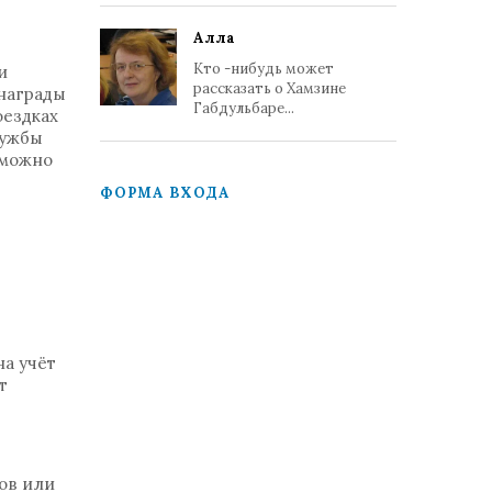
Алла
Кто -нибудь может
и
рассказать о Хамзине
 награды
Габдульбаре...
оездках
лужбы
 можно
ФОРМА ВХОДА
на учёт
т
ов или