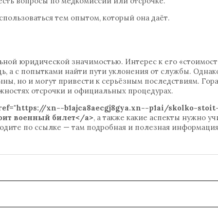
есть вопросы по медкомиссии или отсрочке.
спользоваться тем опытом, который она даёт.
ьной юридической значимостью. Интерес к его «стоимост
ещь, а с попытками найти пути уклонения от службы. Однак
ны, но и могут привести к серьёзным последствиям. Гор
ожностях отсрочки и официальных процедурах.
ref="https://xn--b1ajca8aecgj8gya.xn--p1ai/skolko-stoit
тоит военный билет</a>
, а также какие аспекты нужно у
дите по ссылке — там подробная и полезная информация