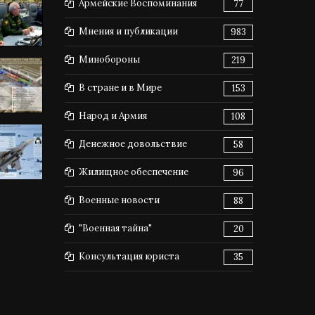
Армейские Воспоминания
77
Мнения и публикации
983
Минобороны
219
В стране и в Мире
153
Народ и Армия
108
Денежное довольствие
58
Жилищное обеспечение
96
Военные новости
88
"Военная тайна"
20
Консультация юриста
35