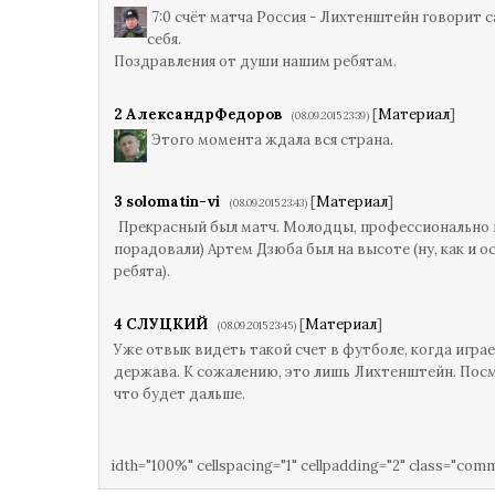
7:0 счёт матча Россия - Лихтенштейн говорит с
себя.
Поздравления от души нашим ребятам.
2
АлександрФедоров
[
Материал
]
(08.09.2015 23:39)
Этого момента ждала вся страна.
3
solomatin-vi
[
Материал
]
(08.09.2015 23:43)
Прекрасный был матч. Молодцы, профессионально 
порадовали) Артем Дзюба был на высоте (ну, как и о
ребята).
4
СЛУЦКИЙ
[
Материал
]
(08.09.2015 23:45)
Уже отвык видеть такой счет в футболе, когда игра
держава. К сожалению, это лишь Лихтенштейн. Пос
что будет дальше.
idth="100%" cellspacing="1" cellpadding="2" class="com