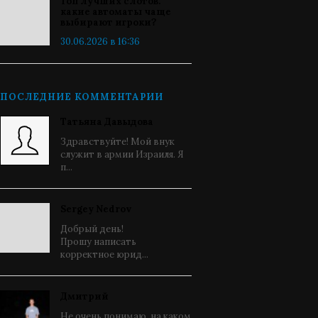
Топ лучших слотов:
какие автоматы чаще
выбирают игроки?
30.06.2026 в 16:36
ПОСЛЕДНИЕ КОММЕНТАРИИ
Татьяна Давыдова
Здравствуйте! Мой внук
служит в армии Израиля. Я
п...
Sergey Nedrov
Добрый день!
Прошу написать
корректное юрид...
Дмитрий
Не очень понимаю, на каком