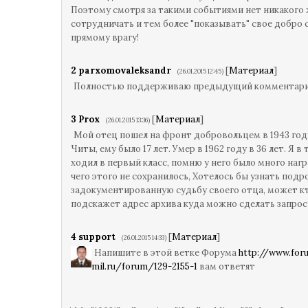
Поэтому смотря за такими событиями нет никакого
сотрудничать и тем более "показывать" свое добро 
прямому врагу!
2
parxomovaleksandr
[
Материал
]
(26.01.2015 12:45)
Полностью поддерживаю предыдущий комментари
3
Prox
[
Материал
]
(26.01.2015 13:36)
Мой отец пошел на фронт добровольцем в 1943 год
Читы, ему было 17 лет. Умер в 1962 году в 36 лет. Я в
ходил в первый класс, помню у него было много нагр
чего этого не сохранилось, Хотелось бы узнать под
задокументированную судьбу своего отца, может к
подскажет адрес архива куда можно сделать запрос
4
support
[
Материал
]
(26.01.2015 14:33)
Напишите в этой ветке Форума
http://www.for
mil.ru/forum/129-2155-1
вам ответят