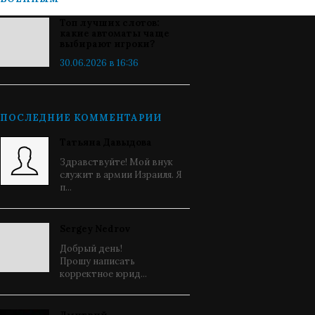
Топ лучших слотов:
какие автоматы чаще
выбирают игроки?
30.06.2026 в 16:36
ПОСЛЕДНИЕ КОММЕНТАРИИ
Татьяна Давыдова
Здравствуйте! Мой внук
служит в армии Израиля. Я
п...
Sergey Nedrov
Добрый день!
Прошу написать
корректное юрид...