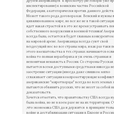
друзей американцев" к просмотру (не говорю уже п
инспектирование) к воинским частям Российской
Федерации, а категорически против данного действ
Может такого рода договора как Венский и нужны 
цивилизованном мире, но все же не в такой ситуации
идет накал страстей и в это же время устраивать по
собственного вооружения и военной техники! Амери
всегда была, остается и будет главным конкурентом
на мировой арене. Американцы всегда суют свой
вездесущий нос во все страны мира, и как раз таки п
этого вмешательства в тех странах начинаются если
война то полная неразбериха и уж очень странная и
непонятная ненависть к России. Со стороны Русская
пытается всеми доступными средствами никогда не
заострение ситуации (иногда даже слишком мягко
сглаживает ситуации компрометирующие конфликты
американские "миротворцы" всегда во всех земных 
пытаются обвинить русских, что не несет за собой н
доказательств.
Хочется отметить, что правительству США всегда н
была война, но не в коем разе не на их территории. 
,что экономика США да и держится в принципе толь
войне и дестабилизации ситуации в Европе и России