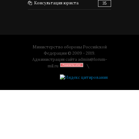
Консультация юриста
35
Министерство обороны Российской
Федерации © 2009 - 2019.
Администрация сайта
admin@forum-
mil.ru