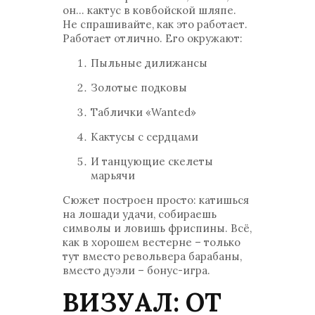
он… кактус в ковбойской шляпе.
Не спрашивайте, как это работает.
Работает отлично. Его окружают:
Пыльные дилижансы
Золотые подковы
Таблички «Wanted»
Кактусы с сердцами
И танцующие скелеты
марьячи
Сюжет построен просто: катишься
на лошади удачи, собираешь
символы и ловишь фриспины. Всё,
как в хорошем вестерне – только
тут вместо револьвера барабаны,
вместо дуэли – бонус-игра.
ВИЗУАЛ: ОТ