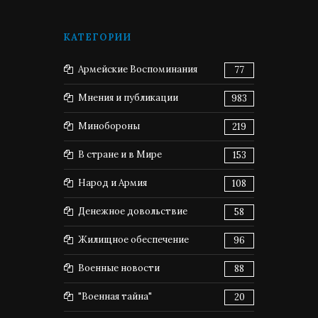
КАТЕГОРИИ
Армейские Воспоминания
77
Мнения и публикации
983
Минобороны
219
В стране и в Мире
153
Народ и Армия
108
Денежное довольствие
58
Жилищное обеспечение
96
Военные новости
88
"Военная тайна"
20