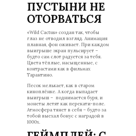
ПУСТЫНИ НЕ
ОТОРВАТЬСЯ
«Wild Cactus» создан так, чтобы
глаз не отводил взгляд. Анимация
плавная, фон оживает. При каждом
выигрыше экран пульсирует –
будто сам слот радуется за тебя.
Цвета тёплые, насыщенные, с
контрастами как в фильмах
Тарантино.
Песок мелькает, как в старом
киноплёнке. А когда выпадает
выигрыш – поднимается буря, и
монеты летят как перекати-поле.
Атмосфера тянет в себя – будто за
тобой выехал бонус с наградой в
1000x.
ГЕЙМПЛЕЙ: С