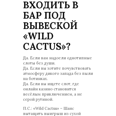
ВХОДИТЬ В
БАР ПОД
ВЫВЕСКОЙ
«WILD
CACTUS»?
Да. Если вам надоели однотипные
слоты без души.
Да. Если вы хотите почувствовать
атмосферу дикого запада без пыли
на ботинках.
Да. Если вы ищете слот, где
онлайн казино становится
весёлым приключением, а не
серой рутиной.
П.С.: «Wild Cactus» – Шанс
вытащить выигрыш из сухой