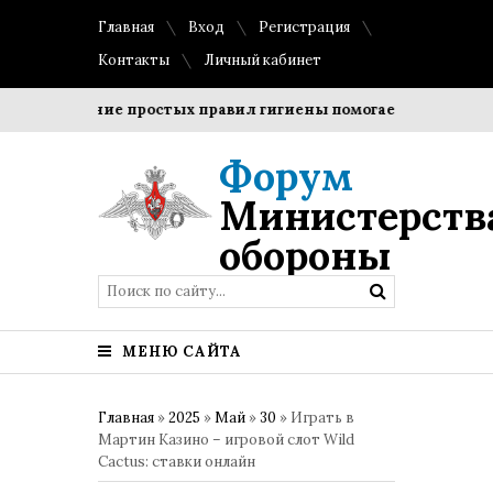
Главная
Вход
Регистрация
Контакты
Личный кабинет
дение простых правил гигиены помогает сохранить прозрач
Форум
Министерств
обороны
МЕНЮ САЙТА
Главная
»
2025
»
Май
»
30
» Играть в
Мартин Казино – игровой слот Wild
Cactus: ставки онлайн