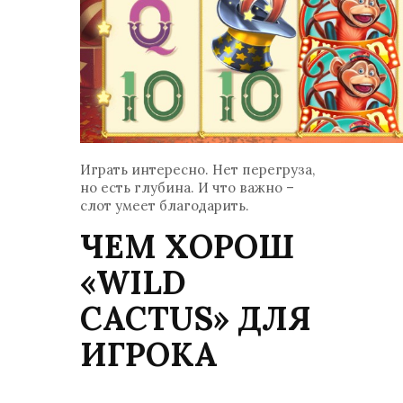
Играть интересно. Нет перегруза,
но есть глубина. И что важно –
слот умеет благодарить.
ЧЕМ ХОРОШ
«WILD
CACTUS» ДЛЯ
ИГРОКА