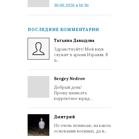
30.06.2026 в 16:36
ПОСЛЕДНИЕ КОММЕНТАРИИ
Татьяна Давыдова
Здравствуйте! Мой внук
служит в армии Израиля. Я
п...
Sergey Nedrov
Добрый день!
Прошу написать
корректное юрид...
Дмитрий
Не очень понимаю, на каком
основании военных, да и...