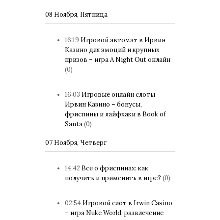
08 Ноября, Пятница
16:19
Игровой автомат в Ирвин
Казино для эмоций и крупных
призов – игра A Night Out онлайн
(0)
16:03
Игровые онлайн слоты
Ирвин Казино – бонусы,
фриспины и лайфхаки в Book of
Santa
(0)
07 Ноября, Четверг
14:42
Все о фриспинах: как
получить и применить в игре?
(0)
02:54
Игровой слот в Irwin Casino
– игра Nuke World: развлечение