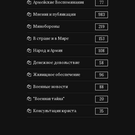
Армейские Воспоминания
77
Мнения и публикации
983
Минобороны
219
В стране и в Мире
153
Народ и Армия
108
Денежное довольствие
58
Жилищное обеспечение
96
Военные новости
88
"Военная тайна"
20
Консультация юриста
35