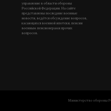
управление в области обороны
Российской Федерации. На сайте
представлены последние военные
новости, ведётся обсуждение вопросов,
касающихся военной ипотеки, пенсии
военным пенсионерами прочих
вопросов.
Министерство обороны Ро