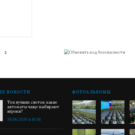
ЫЕ НОВОСТИ
ФОТОАЛЬБОМЫ
Топ лучших слотов: какие
автоматы чаще выбирают
игроки?
30.06.2026 в 16:36