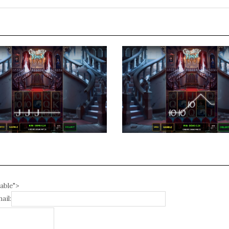
able">
ail: