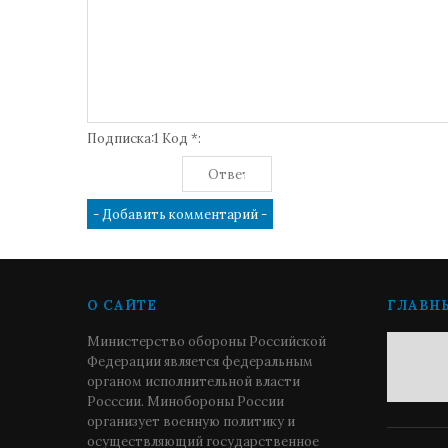
Подписка:1 Код *:
О САЙТЕ
ГЛАВН
Министерство обороны Российской
Федерации является федеральным
органом исполнительной власти
Росссии. Минобороны России
организует военную политику и
осуществляющий государственное