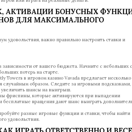
игрой или играть на реальные деньги.
К, АКТИВАЦИИ БОНУСНЫХ ФУНКЦ
НОВ ДЛЯ МАКСИМАЛЬНОГО
мум удовольствия, важно правильно настроить ставки и
в зависимости от вашего бюджета. Начните с небольших с
больших потерь на старте.
tly Towers в игровом казино Vavada предлагает несколько
я случайным образом. Следите за игровыми подсказками,
 увеличить шансы на выигрыш.
ны фриспины, которые активируются при выпадении
и бесплатные вращения дают шанс выиграть дополнител
робуйте разные игровые функции и ставки, чтобы найти
го удовольствия.
АК ИГРАТЬ ОТВЕТСТВЕННО И ВЕСЕ