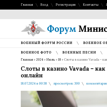
Главная
Вход
Регистрация
Контакты
Форум
Минис
ВОЕННЫЙ ФОРУМ РОССИИ
ВОЕННОЕ О
ВОЕННОЕ ФОТО
ВОЕННЫЕ ПЕСНИ
Главная
»
2024
»
Июль
»
18
» Слоты в казино Vavada – ка
Слоты в казино Vavada – как
онлайн
18.07.2024 в 00:38
просмотров: 300
комментарие