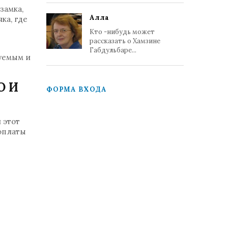
замка,
Алла
ка, где
Кто -нибудь может
рассказать о Хамзине
Габдульбаре...
уемым и
О И
ФОРМА ВХОДА
 этот
 оплаты
в
е