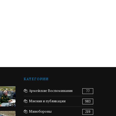
КАТЕГОРИИ
Армейские Воспоминания
77
Мнения и публикации
983
Минобороны
219