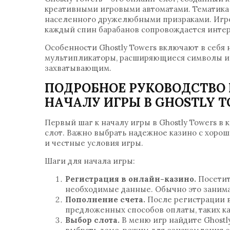
креативными игровыми автоматами. Тематика и
населенного дружелюбными призраками. Игрок
каждый спин барабанов сопровождается инте
Особенности Ghostly Towers включают в себя
мультипликаторы, расширяющиеся символы и 
захватывающим.
ПОДРОБНОЕ РУКОВОДСТВО 
НАЧАЛУ ИГРЫ В GHOSTLY 
Первый шаг к началу игры в Ghostly Towers в 
слот. Важно выбрать надежное казино с хоро
и честные условия игры.
Шаги для начала игры:
Регистрация в онлайн-казино.
Посетит
необходимые данные. Обычно это занима
Пополнение счета.
После регистрации в
предложенных способов оплаты, таких ка
Выбор слота.
В меню игр найдите Ghostly