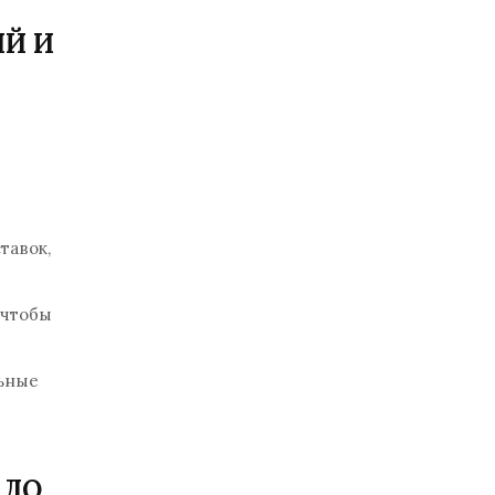
ИЙ И
тавок,
 чтобы
ьные
ЛО,