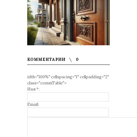
КОММЕНТАРИИ
0
idth="100%" cellspacing="1" cellpadding="2"
class="commTable">
Имя *:
Email: