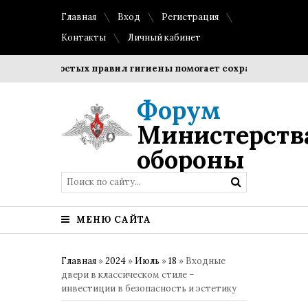
Главная
Вход
Регистрация
Контакты
Личный кабинет
ие простых правил гигиены помогает сохранить прозрачност
Форум
Министерств
обороны
МЕНЮ САЙТА
Главная
»
2024
»
Июль
»
18
» Входные
двери в классическом стиле –
инвестиции в безопасность и эстетику