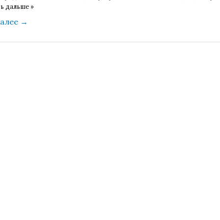
ь дальше »
далее
→