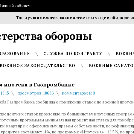
Личный кабинет
Топ лучших слотов: какие автоматы чаще выбирают игро
терства обороны
БРАЗОВАНИЕ
СЛУЖБА ПО КОНТРАКТУ
ВОЕНН
ВОЕННОЕ ЗАКОНОДАТЕЛЬСТВО
ВОЕННЫЕ САНАТО
я ипотека в Газпромбанке
 13:15
просмотров: 18636
комментариев: 0
жба Газпромбанка сообщила о понижении ставок по военной ипотек
процентных ставок произошло по большинству ипотечных программ
потечным программам минимальная процентная ставка для приобре
ки, квартиры с оформленным правом собственности, по рефинанс
кредитов составляет 11%, по программе «Ипотека +» – 13,5%, по пр