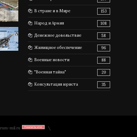
В стране и в Мире
153
Народ и Армия
108
Денежное довольствие
58
Жилищное обеспечение
96
Военные новости
88
"Военная тайна"
20
Консультация юриста
35
rum-mil.ru