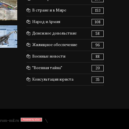
В стране и в Мире
153
Народ и Армия
108
Денежное довольствие
58
Жилищное обеспечение
96
Военные новости
88
"Военная тайна"
20
Консультация юриста
35
rum-mil.ru