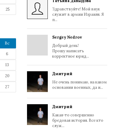
Татьяна Давыдова
Здравствуйте! Мой внук
25
служит в армии Израиля. Я
п...
Sergey Nedrov
Вс
Добрый день!
Прошу написать
6
корректное юрид...
13
Дмитрий
20
Не очень понимаю, на каком
27
основании военных, да и...
Дмитрий
Какая-то совершенно
бредовая история. Все кто
служ...