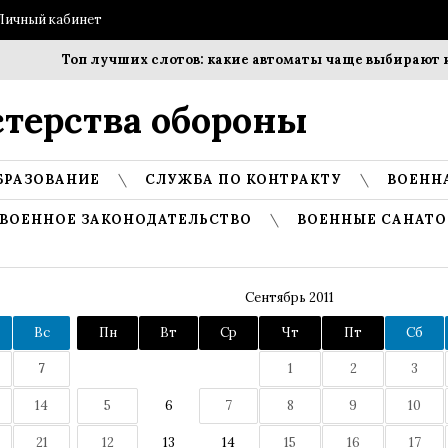
Личный кабинет
Топ лучших слотов: какие автоматы чаще выбирают игр
терства обороны
БРАЗОВАНИЕ
СЛУЖБА ПО КОНТРАКТУ
ВОЕНН
ВОЕННОЕ ЗАКОНОДАТЕЛЬСТВО
ВОЕННЫЕ САНАТО
Сентябрь 2011
Вс
Пн
Вт
Ср
Чт
Пт
Сб
7
1
2
3
14
5
6
7
8
9
10
21
12
13
14
15
16
17