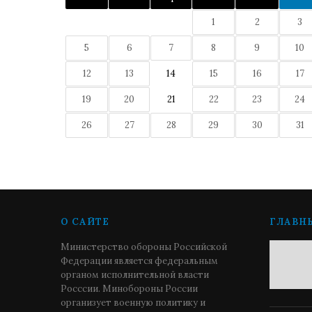
1
2
3
5
6
7
8
9
10
12
13
14
15
16
17
19
20
21
22
23
24
26
27
28
29
30
31
О САЙТЕ
ГЛАВН
Министерство обороны Российской
Федерации является федеральным
органом исполнительной власти
Росссии. Минобороны России
организует военную политику и