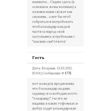
выплаты.... Сидим здесь (в
основном жены военных) а
мужики наши служат как
служили... а нет бы чтоб
собраться и потребовать
чтоб командир каждой
части за народ свой
заступались и требовали с
"высших сил"ответа!
Гость
Дата: Вторник, 13.03.2012,
15:04 | Сообщение #
1775
вот молодец предложила,
что б командир поднял
задницу и освободил место
"товарищу", ты что не
видишь в каких туфельках и
шубах ходят командирские