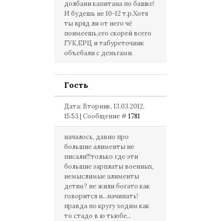
долбани капитана по башке!
И будешь не 10-12 т.р.Хотя
ты вряд ли от него чё
поимеешь,его скорей всего
ГУК,ЕРЦ и табуреточник
объебали с деньгами.
Гость
Дата: Вторник, 13.03.2012,
15:53 | Сообщение #
1781
началось, давно про
большие алименты не
писали!!!только где эти
большие зарплаты военных,
немыслимые алименты
детям? не жили богато как
говорится н...начинать!
правда по кругу ходим как
то стадо в ю тьюбе...