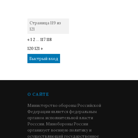
Страница
119
из
121
«
1
2
…
117
118
119
120
121
»
О САЙТЕ
Министерство обороны Российской
Федерации является федеральным
органом исполнительной власти
Росссии. Минобороны России
организует военную политику и
осуществляющий государственное