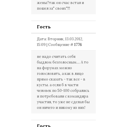
жены?так он счас встал и
пошел за" своих"!!!
Гость
Дата: Вторник, 13.03.2012,
15:09 | Сообщение #
1776
не надо считать себя
быдлом безголосным.... А то
на форумах можно
голословить, а как в лицо
прямо сказать - так все - в
кусты. а если б в части
человек по 50-100 собрались
и потребовали с командира
участия, то уже не сделал бы
он ничего и никому из них!
Гость