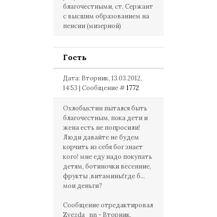
благочестными, ст. Сержант
с высшим образованием на
пенсии (мизерной)
Гость
Дата: Вторник, 13.03.2012,
14:53 | Сообщение #
1772
Охлобыстин пытался быть
благочестным, пока дети и
жена есть не попросили!
Люди давайте не будем
корчить из себя бог знает
кого! мне еду надо покупать
детям, ботиночки весенние,
фрукты ,витамины!где б...
мои деньги?
Сообщение отредактировал
Zvezda_nn
-
Вторник,