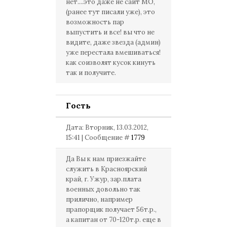
нет....это даже не сайт МО,
(ранее тут писали уже), это
возможность пар
выпустить и все! вы что не
видите, даже звезда (админ)
уже перестала вмешиваться!
как соизволят кусок кинуть
так и получите.
Гость
Дата: Вторник, 13.03.2012,
15:41 | Сообщение #
1779
Да Вы к нам приезжайте
служить в Красноярский
край, г. Ужур, зар.плата
военных довольно так
прилично, например
прапорщик получает 56т.р.,
а капитан от 70-120т.р. еще в