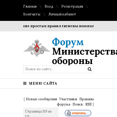
Главная
Вход
Регистрация
Контакты
Личный кабинет
Соблюдение простых правил гигиены помогает сохранить про
Форум
Министерств
обороны
МЕНЮ САЙТА
[
Новые сообщения
·
Участники
·
Правила
форума
·
Поиск
·
RSS
]
Страница
119
из
121