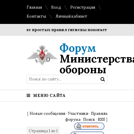
Главная
Вход
Регистрация
Контакты
Личный кабинет
Соблюдение простых правил гигиены помогает сохранить про
Форум
Министерств
обороны
МЕНЮ САЙТА
[
Новые сообщения
·
Участники
·
Правила
форума
·
Поиск
·
RSS
]
Страница
1
из
1