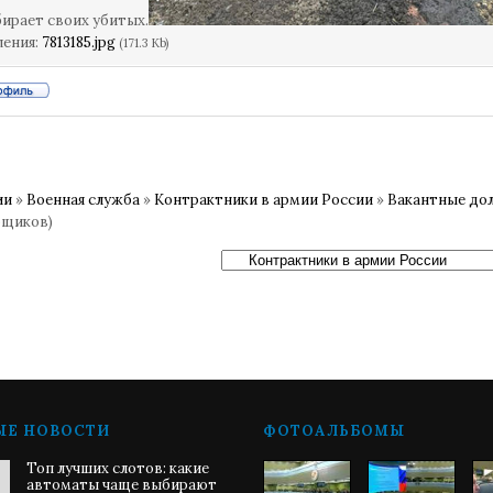
бирает своих убитых.
ления:
7813185.jpg
(171.3 Kb)
ии
»
Военная служба
»
Контрактники в армии России
»
Вакантные до
рщиков)
ЫЕ НОВОСТИ
ФОТОАЛЬБОМЫ
Топ лучших слотов: какие
автоматы чаще выбирают