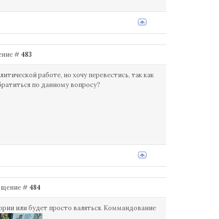
щение #
483
итической работе, но хочу перевестись, так как
братиться по данному вопросу?
ообщение #
484
тории или будет просто валяться. Коммандование