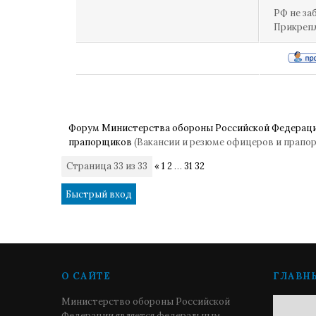
РФ не за
Прикреп
Форум Министерства обороны Российской Федерац
прапорщиков
(Вакансии и резюме офицеров и прапо
Страница
33
из
33
«
1
2
…
31
32
33
О САЙТЕ
ГЛАВН
Министерство обороны Российской
Федерации является федеральным