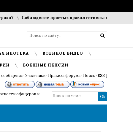
и?
Соблюдение простых правил гигиены помогает сохрани
АЯ ИПОТЕКА
ВОЕННОЕ ВИДЕО
РИИ
ВОЕННЫЕ ПЕНСИИ
 сообщения
·
Участники
·
Правила форума
·
Поиск
·
RSS
]
лжности офицеров и