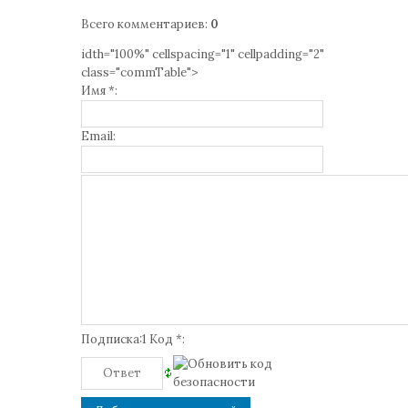
Всего комментариев
:
0
idth="100%" cellspacing="1" cellpadding="2"
class="commTable">
Имя *:
Email:
Подписка:1 Код *: