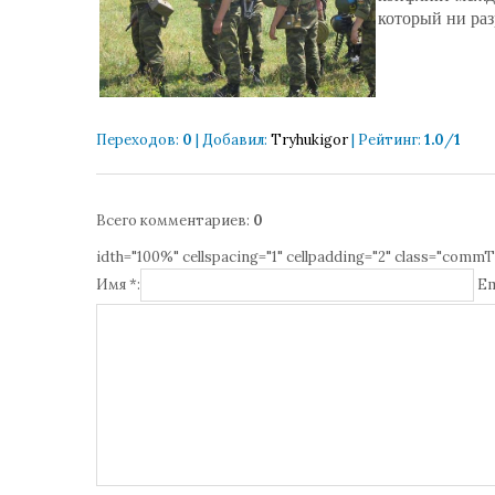
который ни раз
Переходов
:
0
|
Добавил
:
Tryhukigor
|
Рейтинг
:
1.0
/
1
Всего комментариев
:
0
idth="100%" cellspacing="1" cellpadding="2" class="commT
Имя *:
Em