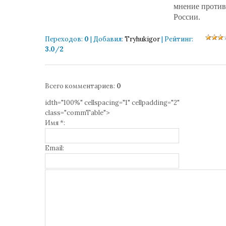
мнение против
России.
Переходов
:
0
|
Добавил
:
Tryhukigor
|
Рейтинг
:
3.0
/
2
Всего комментариев
:
0
idth="100%" cellspacing="1" cellpadding="2"
class="commTable">
Имя *:
Email: