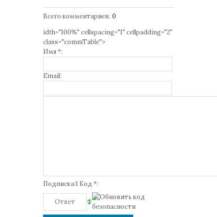
Всего комментариев
:
0
idth="100%" cellspacing="1" cellpadding="2"
class="commTable">
Имя *:
Email:
Подписка:1 Код *: