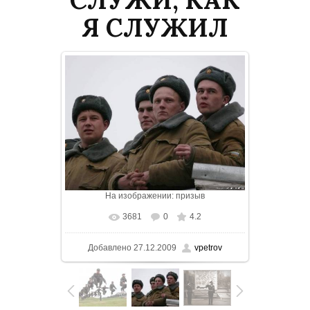
Я СЛУЖИЛ
На изображении:
призыв
3681
0
4.2
В реальном размере
800x600
/ 39.5Kb
Добавлено
27.12.2009
vpetrov