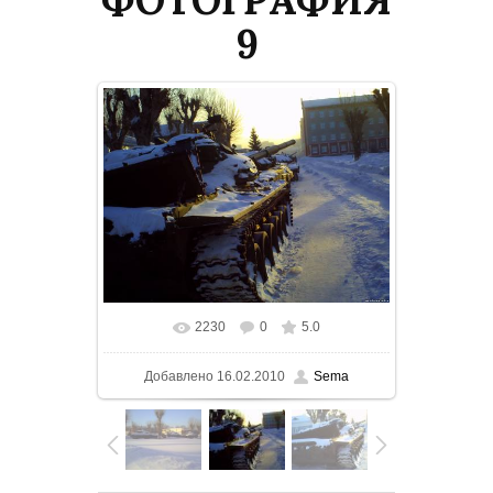
9
2230
0
5.0
В реальном размере
1500x1125
/
Добавлено
16.02.2010
Sema
155.4Kb