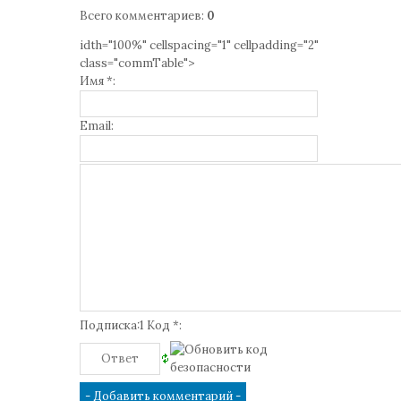
Всего комментариев
:
0
idth="100%" cellspacing="1" cellpadding="2"
class="commTable">
Имя *:
Email:
Подписка:1 Код *: