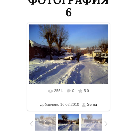
6
2554
0
5.0
В реальном размере
1500x1125
/
Добавлено
16.02.2010
Sema
174.5Kb