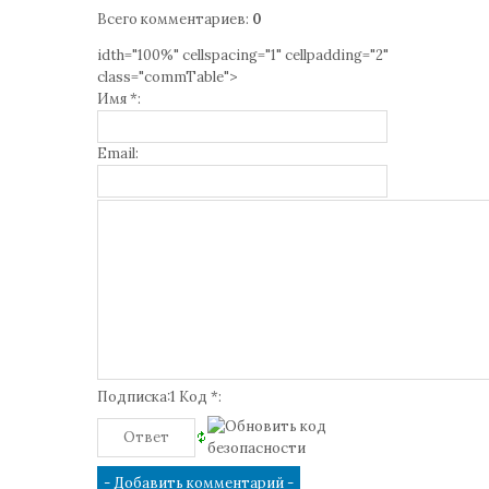
Всего комментариев
:
0
idth="100%" cellspacing="1" cellpadding="2"
class="commTable">
Имя *:
Email:
Подписка:1 Код *: