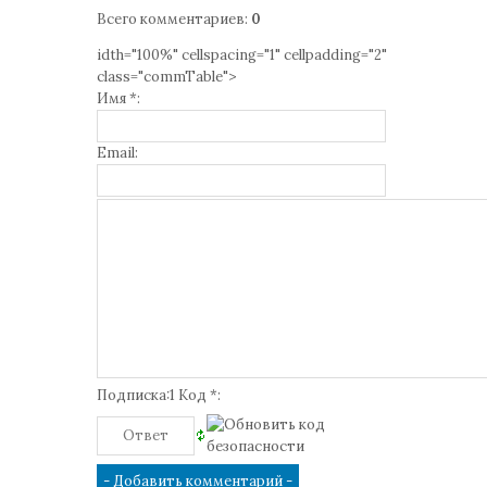
Всего комментариев
:
0
idth="100%" cellspacing="1" cellpadding="2"
class="commTable">
Имя *:
Email:
Подписка:1 Код *: