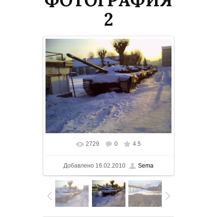
2
2729
0
4.5
В реальном размере
1500x1125
/
Добавлено
16.02.2010
Sema
158.9Kb