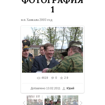
1
н.п. Ханкала 2003 год
4619
0
2.9
В реальном размере
1024x768
/
Добавлено
13.02.2011
Юрий
480.3Kb