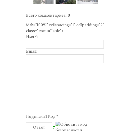
Всего комментариев
:
0
idth="100%" cellspacing="1" cellpadding="2"
class="commTable">
Имя *:
Email:
Подписка:1 Код *: