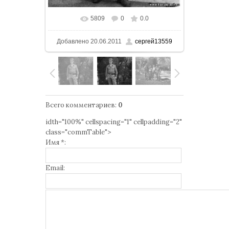
5809
0
0.0
В реальном размере
530x708
/ 93.2Kb
Добавлено
20.06.2011
сергей13559
Всего комментариев
:
0
idth="100%" cellspacing="1" cellpadding="2"
class="commTable">
Имя *:
Email: