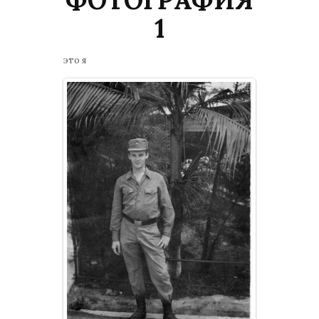
1
это я