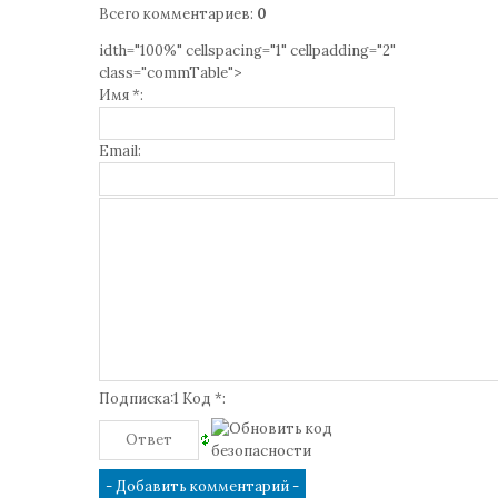
Всего комментариев
:
0
idth="100%" cellspacing="1" cellpadding="2"
class="commTable">
Имя *:
Email:
Подписка:1 Код *: