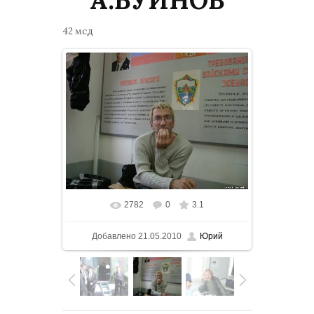
42 мсд
2782
0
3.1
В реальном размере
1024x768
/
Добавлено
21.05.2010
Юрий
420.7Kb