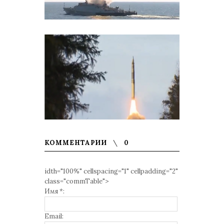
КОММЕНТАРИИ
0
idth="100%" cellspacing="1" cellpadding="2"
class="commTable">
Имя *:
Email: