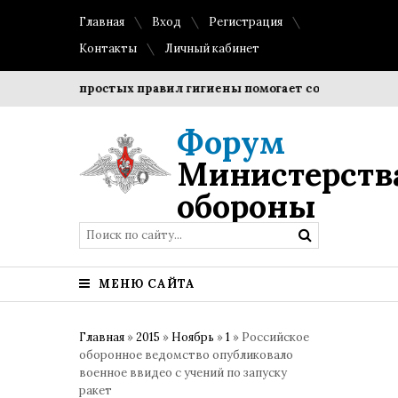
Главная
Вход
Регистрация
Контакты
Личный кабинет
юдение простых правил гигиены помогает сохранить прозрач
Форум
Министерств
обороны
МЕНЮ САЙТА
Главная
»
2015
»
Ноябрь
»
1
» Российское
оборонное ведомство опубликовало
военное ввидео с учений по запуску
ракет