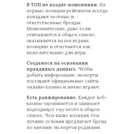
В ТОП не входят мошенники
. На
первые позиции рейтингов всегда
попадают честные и
ответственные бренды.
Мошеннические, даже если
учитываются в общем списке,
оказываются на последних
позициях и отмечаются, как
нежелательные для игры.
Создаются на основании
правдивых данных
. Чтобы
добыть информацию, эксперты
посещают официальные сайты
онлайн-казино и лично играют.
Есть ранжирование
. Каждое веб-
казино оценивается и занимает
подходящее ему место в общем
списке. Чем выше позиция, тем
лучшие условия предлагает бренд
по мнению экспертов редакции.