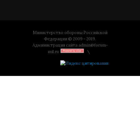
Министерство обороны Российской
Федерации © 2009 - 2019.
Администрация сайта
admin@forum-
mil.ru