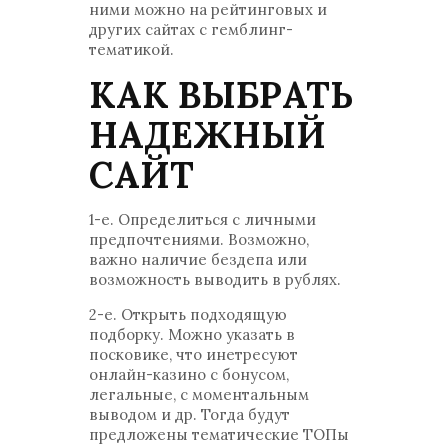
ними можно на рейтинговых и
других сайтах с гемблинг-
тематикой.
КАК ВЫБРАТЬ
НАДЕЖНЫЙ
САЙТ
1-е. Определиться с личными
предпочтениями. Возможно,
важно наличие бездепа или
возможность выводить в рублях.
2-е. Открыть подходящую
подборку. Можно указать в
посковике, что инетресуют
онлайн-казино с бонусом,
легальные, с моментальным
выводом и др. Тогда будут
предложены тематические ТОПы