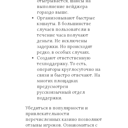
отыгрывается, шансы на
выполнение вейджера
гораздо выше.
Организовывают быстрые
кэшауты. В большинстве
случаев пользователи в
течение часа получают
деньги. Не исключены
задержки. Но происходят
редко, в особых случаях.
Создают ответственную
техподдержку. То есть,
операторы круглосуточно на
связи и быстро отвечают. На
многих площадках
предусмотрен
русскоязычный отдел
поддержки.
Убедиться в популярности и
привлекательности
перечисленных казино позволяют
отзывы игроков. Ознакомиться с