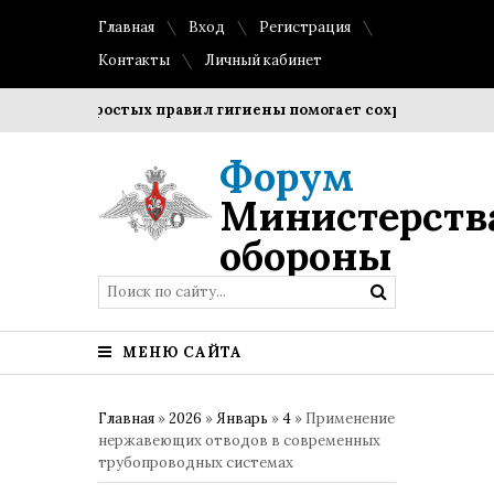
Главная
Вход
Регистрация
Контакты
Личный кабинет
ение простых правил гигиены помогает сохранить прозрачно
Форум
Министерств
обороны
МЕНЮ САЙТА
Главная
»
2026
»
Январь
»
4
» Применение
нержавеющих отводов в современных
трубопроводных системах