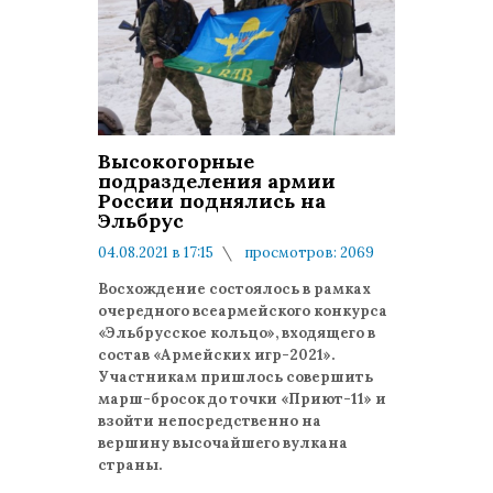
Высокогорные
подразделения армии
России поднялись на
Эльбрус
04.08.2021 в 17:15
просмотров: 2069
комментариев: 0
Восхождение состоялось в рамках
очередного всеармейского конкурса
«Эльбрусское кольцо», входящего в
состав «Армейских игр-2021».
Участникам пришлось совершить
марш-бросок до точки «Приют-11» и
взойти непосредственно на
вершину высочайшего вулкана
страны.