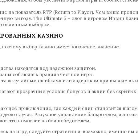
е на показатель RTP (Return to Player). Чем выше проце
чную выгоду. The Ultimate 5 – слот в игровом Ирвин Кази
го отличным выбором.
ИРОВАННЫХ КАЗИНО
к, поэтому выбор казино имеет ключевое значение.
дства находятся под надежной защитой.
заны соблюдать правила честной игры.
ста «случайным ошибкам» или задержкам при выводе вы
агают прозрачные условия бонусов и акции без скрытых
тывающее приключение, где каждый спин становится шагом
ько дело случая. Разумное управление банкроллом, исполь
 вот что помогает выйти победителем.
есь на игру, следуйте стратегии и, возможно, именно вы 