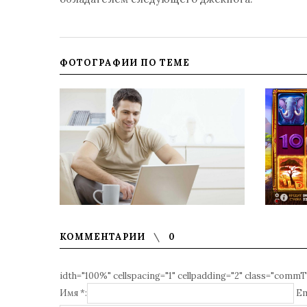
ФОТОГРАФИИ ПО ТЕМЕ
КОММЕНТАРИИ
0
idth="100%" cellspacing="1" cellpadding="2" class="commT
Имя *:
Em