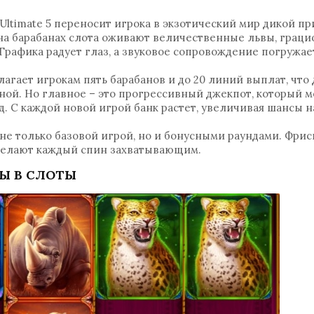
Ultimate 5 переносит игрока в экзотический мир дикой пр
 на барабанах слота оживают величественные львы, грац
Графика радует глаз, а звуковое сопровождение погружае
агает игрокам пять барабанов и до 20 линий выплат, что
ной. Но главное – это прогрессивный джекпот, который 
д. С каждой новой игрой банк растет, увеличивая шансы н
 не только базовой игрой, но и бонусными раундами. Фри
делают каждый спин захватывающим.
Ы В СЛОТЫ