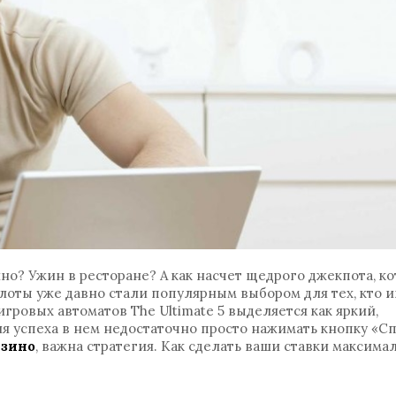
о? Ужин в ресторане? А как насчет щедрого джекпота, к
лоты уже давно стали популярным выбором для тех, кто 
гровых автоматов The Ultimate 5 выделяется как яркий,
ля успеха в нем недостаточно просто нажимать кнопку «Сп
азино
, важна стратегия. Как сделать ваши ставки максима