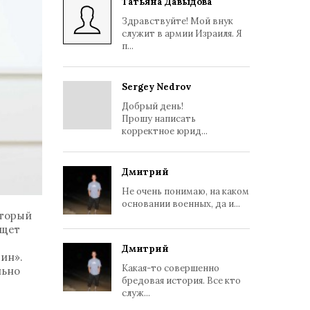
Татьяна Давыдова
Здравствуйте! Мой внук
служит в армии Израиля. Я
п...
Sergey Nedrov
Добрый день!
Прошу написать
корректное юрид...
Дмитрий
Не очень понимаю, на каком
основании военных, да и...
оторый
ищет
Дмитрий
ин».
Какая-то совершенно
льно
бредовая история. Все кто
служ...