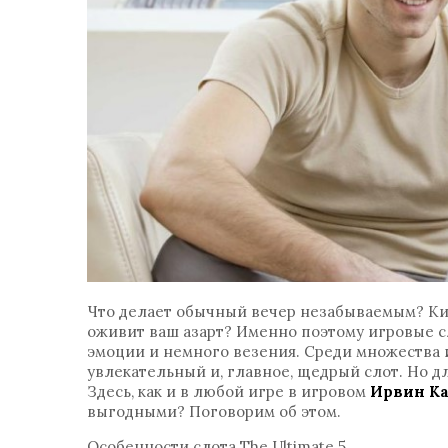
Что делает обычный вечер незабываемым? Кин
оживит ваш азарт? Именно поэтому игровые с
эмоции и немного везения. Среди множества и
увлекательный и, главное, щедрый слот. Но д
Здесь, как и в любой игре в игровом
Ирвин К
выгодными? Поговорим об этом.
Особенности слота The Ultimate 5