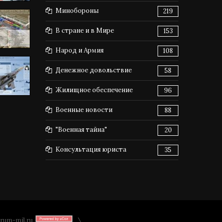
Минобороны
219
В стране и в Мире
153
Народ и Армия
108
Денежное довольствие
58
Жилищное обеспечение
96
Военные новости
88
"Военная тайна"
20
Консультация юриста
35
rum-mil.ru