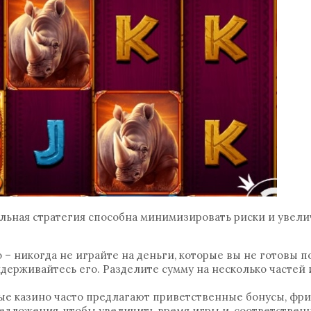
ильная стратегия способна минимизировать риски и увели
– никогда не играйте на деньги, которые вы не готовы п
держивайтесь его. Разделите сумму на несколько частей 
ые казино часто предлагают приветственные бонусы, фр
редложения, чтобы увеличить время игры и, соответственн