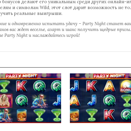
о бонусов делают его уникальным среди других онлайн-иг
лям и символам Wild, этот слот дарит возможность не то
лучить реальные выигрыши.
ение и одновременно испытать удачу – Party Night станет в
нов вас ждет веселье, азарт и шанс получить щедрые призы
е Party Night и наслаждайтесь игрой!