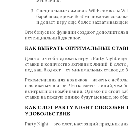
мгновенно.
Специальные символы Wild: символы Wil
барабанах, кроме Scatter, помогая созд
и делает игру еще более захватывающей
Эти бонусные функции создают дополнительн
потенциальный джекпот.
КАК ВЫБРАТЬ ОПТИМАЛЬНЫЕ СТАВ
Для того чтобы сделать игру в Party Night е
ставки и количество активных линий. В слоте 
под ваш бюджет – от минимальных ставок до б
Рекомендация для новичков – начать с небольш
осваиваться в игре. Что касается линий, чем
выигрышной комбинации. Однако не стоит заб
ставки на каждую линию будут меньше, но общ
КАК СЛОТ PARTY NIGHT СПОСОБЕН
УДОВОЛЬСТВИЕ
Party Night – это слот, настоящий праздник д