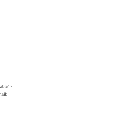
able">
ail: