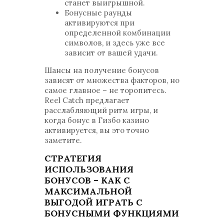
станет выигрышной.
Бонусные раунды
активируются при
определенной комбинации
символов, и здесь уже все
зависит от вашей удачи.
Шансы на получение бонусов
зависят от множества факторов, но
самое главное – не торопитесь.
Reel Catch предлагает
расслабляющий ритм игры, и
когда бонус в Гизбо казино
активируется, вы это точно
заметите.
СТРАТЕГИЯ
ИСПОЛЬЗОВАНИЯ
БОНУСОВ – КАК С
МАКСИМАЛЬНОЙ
ВЫГОДОЙ ИГРАТЬ С
БОНУСНЫМИ ФУНКЦИЯМИ