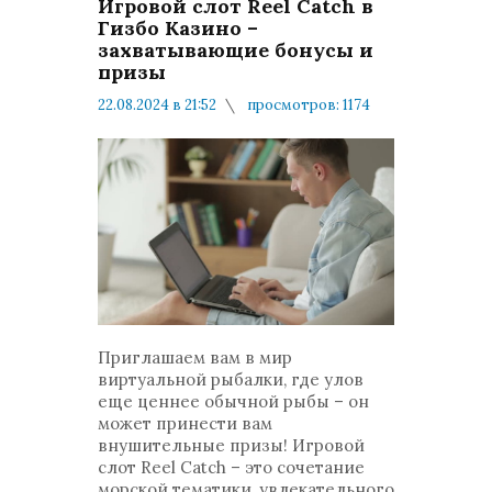
Игровой слот Reel Catch в
Гизбо Казино –
захватывающие бонусы и
призы
22.08.2024 в 21:52
просмотров: 1174
комментариев: 0
Мнения и публикации
Приглашаем вам в мир
виртуальной рыбалки, где улов
еще ценнее обычной рыбы – он
может принести вам
внушительные призы! Игровой
слот Reel Catch – это сочетание
морской тематики, увлекательного