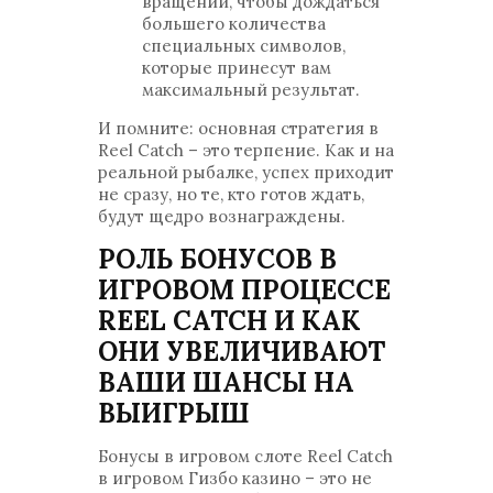
вращений, чтобы дождаться
большего количества
специальных символов,
которые принесут вам
максимальный результат.
И помните: основная стратегия в
Reel Catch – это терпение. Как и на
реальной рыбалке, успех приходит
не сразу, но те, кто готов ждать,
будут щедро вознаграждены.
РОЛЬ БОНУСОВ В
ИГРОВОМ ПРОЦЕССЕ
REEL CATCH И КАК
ОНИ УВЕЛИЧИВАЮТ
ВАШИ ШАНСЫ НА
ВЫИГРЫШ
Бонусы в игровом слоте Reel Catch
в игровом Гизбо казино – это не