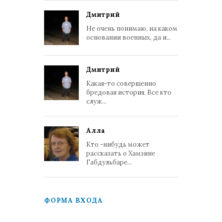
Дмитрий
Не очень понимаю, на каком
основании военных, да и...
Дмитрий
Какая-то совершенно
бредовая история. Все кто
служ...
Алла
Кто -нибудь может
рассказать о Хамзине
Габдульбаре...
ФОРМА ВХОДА