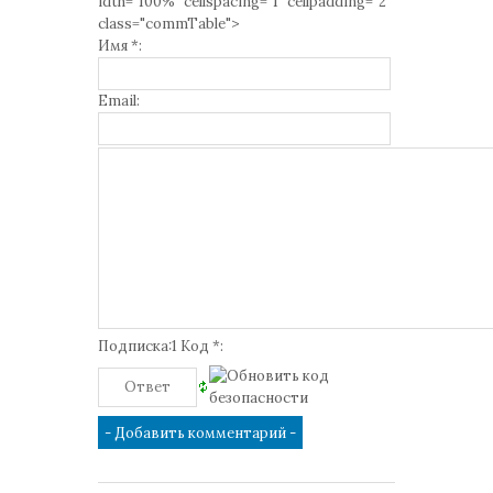
idth="100%" cellspacing="1" cellpadding="2"
class="commTable">
Имя *:
Email:
Подписка:1 Код *: