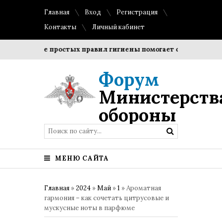
Главная
Вход
Регистрация
Контакты
Личный кабинет
дение простых правил гигиены помогает сохранить прозрач
Форум
Министерств
обороны
МЕНЮ САЙТА
Главная
»
2024
»
Май
»
1
» Ароматная
гармония – как сочетать цитрусовые и
мускусные ноты в парфюме