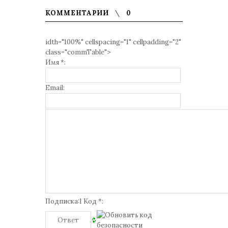
КОММЕНТАРИИ
0
idth="100%" cellspacing="1" cellpadding="2"
class="commTable">
Имя *:
Email:
Подписка:1 Код *: