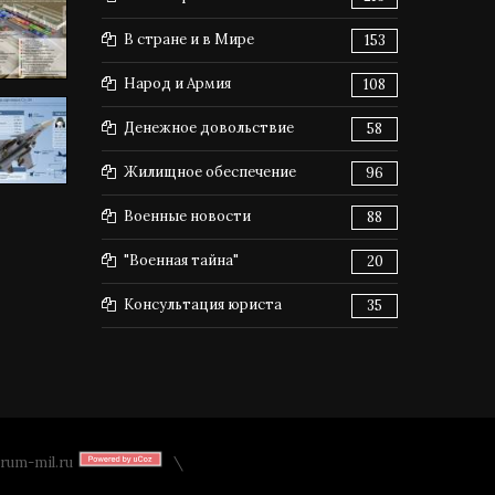
В стране и в Мире
153
Народ и Армия
108
Денежное довольствие
58
Жилищное обеспечение
96
Военные новости
88
"Военная тайна"
20
Консультация юриста
35
rum-mil.ru