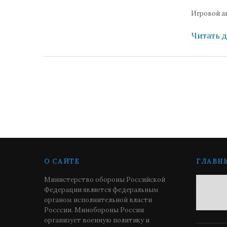
Игровой а
Читать 
О САЙТЕ
ГЛАВН
Министерство обороны Российской
Федерации является федеральным
органом исполнительной власти
Росссии. Минобороны России
организует военную политику и