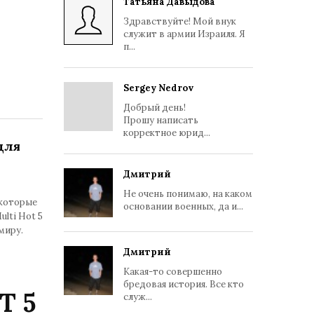
Татьяна Давыдова
Здравствуйте! Мой внук
служит в армии Израиля. Я
п...
Sergey Nedrov
Добрый день!
Прошу написать
корректное юрид...
для
Дмитрий
Не очень понимаю, на каком
екоторые
основании военных, да и...
lti Hot 5
миру.
Дмитрий
Какая-то совершенно
бредовая история. Все кто
T 5
служ...