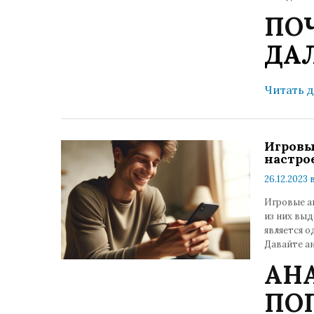
ПО
ДА
Читать 
Игровы
настро
26.12.2023 
Игровые а
из них выд
является о
Давайте ан
АН
ПО