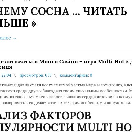
ЧЕМУ СОСНА
...
ЧИТАТЬ
ЛЬШЕ »
далее
→
е автоматы в Monro Casino – игра Multi Hot 5 
ения
в 22:04
просмотров: 637
комментариев: 0
втоматы давно стали неотъемлемой частью мира азартных игр, а н
еляются среди других благодаря своим уникальным особенностям. Mu
дним из таких автоматов, завоевывающих сердца игроков по всему 
ализировать, что делает этот слот таким особенным и популярным.
АЛИЗ ФАКТОРОВ
ПУЛЯРНОСТИ MULTI HO