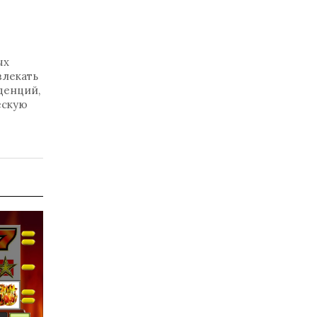
ых
влекать
денций,
ескую