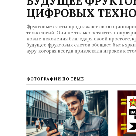
БУДУЩЕЕ ФРУКТО
ЦИФРОВЫХ ТЕХН
Фруктовые слоты продолжают эволюционирова
технологий. Они не только остаются популярн
новые поколения благодаря своей простоте, к
будущее фруктовых слотов обещает быть ярки
ауру, которая всегда привлекала игроков к это
ФОТОГРАФИИ ПО ТЕМЕ