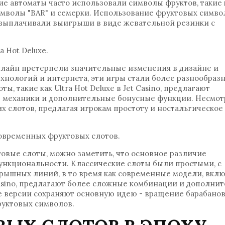
е автоматы часто использовали символы фруктов, такие 
имволы "BAR" и семерки. Использование фруктовых симво
ы выплачивали выигрыши в виде жевательной резинки с
 Hot Deluxe.
лайн претерпели значительные изменения в дизайне и
нологий и интернета, эти игры стали более разнообраз
 такие как Ultra Hot Deluxe в Jet Casino, предлагают
 механики и дополнительные бонусные функции. Несмот
их слотов, предлагая игрокам простоту и ностальгическое
овременных фруктовых слотов.
овые слоты, можно заметить, что основное различие
ункциональности. Классические слоты были простыми, с
рышных линий, в то время как современные модели, вкл
t Casino, предлагают более сложные комбинации и дополни
е версии сохраняют основную идею - вращение барабанов
уктовых символов.