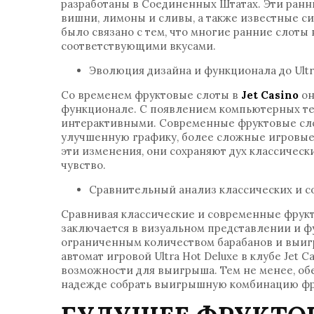
разработаны в Соединенных Штатах. Эти ранни
вишни, лимоны и сливы, а также известные с
было связано с тем, что многие ранние слот
соответствующими вкусами.
Эволюция дизайна и функционала до Ultra
Со временем фруктовые слоты в
Jet Casino
он
функционале. С появлением компьютерных тех
интерактивными. Современные фруктовые слоты,
улучшенную графику, более сложные игровые
эти изменения, они сохраняют дух классическ
чувство.
Сравнительный анализ классических и с
Сравнивая классические и современные фрукт
заключается в визуальном представлении и ф
ограниченным количеством барабанов и выиг
автомат игровой Ultra Hot Deluxe в клубе Je
возможности для выигрыша. Тем не менее, об
надежде собрать выигрышную комбинацию фр