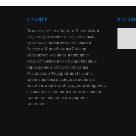
О САЙТЕ
ГЛАВН
Министерство обороны Российской
Федерации является федеральным
органом исполнительной власти
Росссии. Минобороны России
организует военную политику и
осуществляющий государственное
управление в области обороны
Российской Федерации. На сайте
представлены последние военные
новости, ведётся обсуждение вопросов,
касающихся военной ипотеки, пенсии
военным пенсионерами прочих
вопросов.