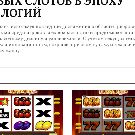
ВЫХ СЛОТОВ В ЭПОХУ
ОЛОГИЙ
ть, используя последние достижения в области цифров
ыми среди игроков всех возрастов, но и продолжают при
расочному дизайну и узнаваемости. С учетом текущих тен
м и инновационным, сохраняя при этом ту самую классич
му жанру.