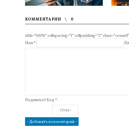
КОММЕНТАРИИ
0
idth="100%" cellspacing="1" cellpadding="2" class="commT
Имя *:
Em
Подписка:1 Код *: