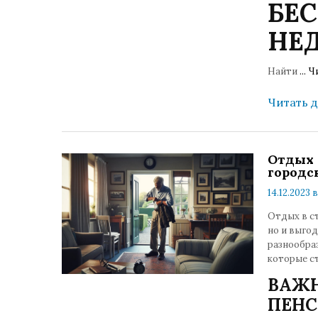
БЕ
НЕД
Найти
...
Ч
Читать 
Отдых 
городс
14.12.2023 в
Отдых в с
но и выго
разнообраз
которые с
ВАЖН
ПЕНС