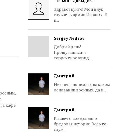
Татьяна Давыдова
Здравствуйте! Мой внук
служит в армии Израиля. Я
п...
Sergey Nedrov
Добрый день!
Прошу написать
корректное юрид...
Дмитрий
Не очень понимаю, на каком
основании военных, да и...
ересным,
т
 в кафе,
Дмитрий
Какая-то совершенно
бредовая история. Все кто
служ...