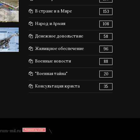
В стране и в Мире
153
Народ и Армия
108
Денежное довольствие
58
Жилищное обеспечение
96
Военные новости
88
"Военная тайна"
20
Консультация юриста
35
rum-mil.ru