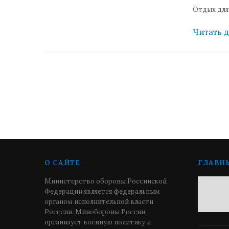
Отдых для
Читать 
О САЙТЕ
ГЛАВН
Министерство обороны Российской
Федерации является федеральным
органом исполнительной власти
Росссии. Минобороны России
организует военную политику и