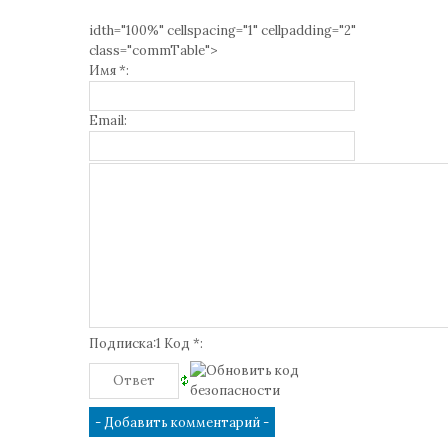
idth="100%" cellspacing="1" cellpadding="2"
class="commTable">
Имя *:
Email:
Подписка:1 Код *: