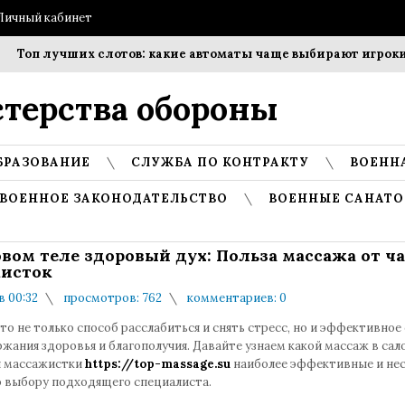
Личный кабинет
Топ лучших слотов: какие автоматы чаще выбирают игроки?
терства обороны
БРАЗОВАНИЕ
СЛУЖБА ПО КОНТРАКТУ
ВОЕНН
ВОЕННОЕ ЗАКОНОДАТЕЛЬСТВО
ВОЕННЫЕ САНАТО
овом теле здоровый дух: Польза массажа от ч
исток
в 00:32
просмотров: 762
комментариев: 0
то не только способ расслабиться и снять стресс, но и эффективное
жания здоровья и благополучия. Давайте узнаем какой массаж в сал
й массажистки
https://top-massage.su
наиболее эффективные и не
о выбору подходящего специалиста.