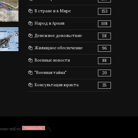
В стране и в Мире
153
Народ и Армия
108
Денежное довольствие
58
Жилищное обеспечение
96
Военные новости
88
"Военная тайна"
20
Консультация юриста
35
rum-mil.ru