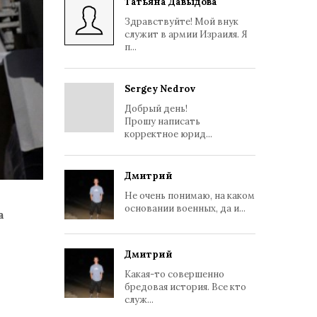
Татьяна Давыдова
Здравствуйте! Мой внук
служит в армии Израиля. Я
п...
Sergey Nedrov
Добрый день!
Прошу написать
корректное юрид...
Дмитрий
Не очень понимаю, на каком
основании военных, да и...
а
Дмитрий
Какая-то совершенно
бредовая история. Все кто
служ...