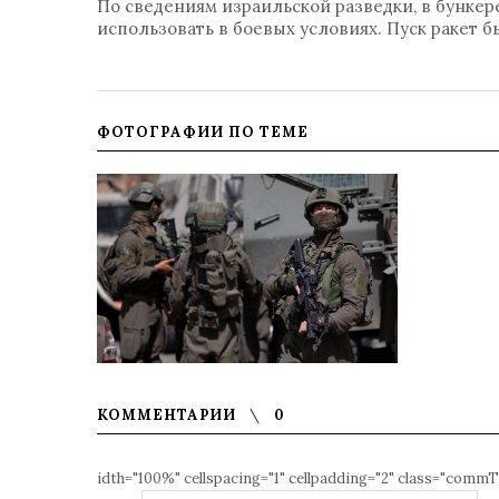
По сведениям израильской разведки, в бунке
использовать в боевых условиях. Пуск ракет 
ФОТОГРАФИИ ПО ТЕМЕ
КОММЕНТАРИИ
0
idth="100%" cellspacing="1" cellpadding="2" class="commT