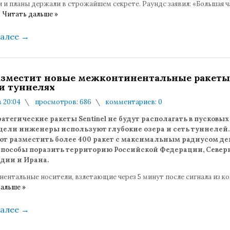
 и планы держали в строжайшем секрете. Раундс заявил: «Большая ч
.
Читать дальше »
далее
→
зместит новые межконтинентальные ракеты
 и туннелях
в 20:04
просмотров: 686
комментариев: 0
атегические ракеты Sentinel не будут располагать в пусковых
 цели инженеры используют глубокие озера и сеть туннелей.
т разместить более 400 ракет с максимальным радиусом де
способы поразить территорию Российской Федерации, Север
ндии и Ирана.
ентальные носители, взлетающие через 5 минут после сигнала из к
альше »
далее
→