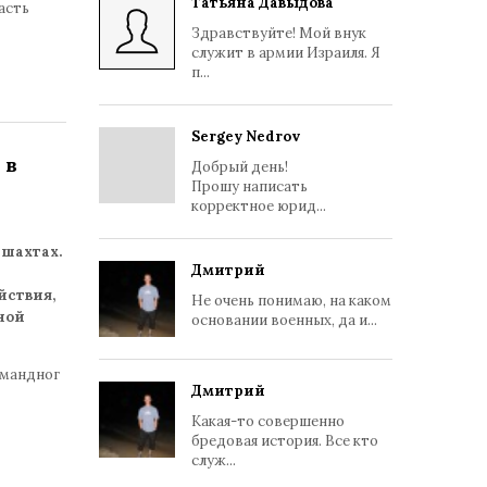
Татьяна Давыдова
асть
Здравствуйте! Мой внук
служит в армии Израиля. Я
п...
Sergey Nedrov
 в
Добрый день!
Прошу написать
корректное юрид...
 шахтах.
Дмитрий
йствия,
Не очень понимаю, на каком
ной
основании военных, да и...
омандног
Дмитрий
Какая-то совершенно
бредовая история. Все кто
служ...