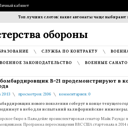
Личный кабинет
Топ лучших слотов: какие автоматы чаще выбирают игр
терства обороны
БРАЗОВАНИЕ
СЛУЖБА ПО КОНТРАКТУ
ВОЕНН
ВОЕННОЕ ЗАКОНОДАТЕЛЬСТВО
ВОЕННЫЕ САНАТО
бомбардировщик B-21 продемонстрируют в к
ода
в 20:13
просмотров: 2106
комментариев: 0
бардировщик нового поколения соберут в конце текущего год
однимут в небо для испытаний калифорнийские инженеры
орское бюро в Палмдейле проинспектировал сенатор Майк Раундс в
мощниками. Программа переоснащения ВВС США стартовала в 2014 г