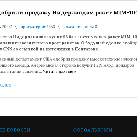
обрили продажу Нидерландам ракет MIM-10
в 20:02
просмотров: 1553
комментариев: 0
ьство Нидерландов закупит 96 баллистических ракет MIM-1
ля защиты воздушного пространства. О будущей сделке сооб
ал
CNN со ссылкой на источники в Пентагоне.
венный департамент США одобрил продажу высокотехнологическо
ошлого месяца. Американская сторона получит 1,219 млрд. долларов.
испытании усиленн
...
Читать дальше »
далее
→
ЫЕ НОВОСТИ
ФОТОАЛЬБОМЫ