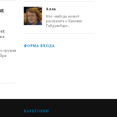
Алла
4E
Кто -нибудь может
рассказать о Хамзине
Габдульбаре...
04E
щил
ФОРМА ВХОДА
го оружия
 При
КАТЕГОРИИ