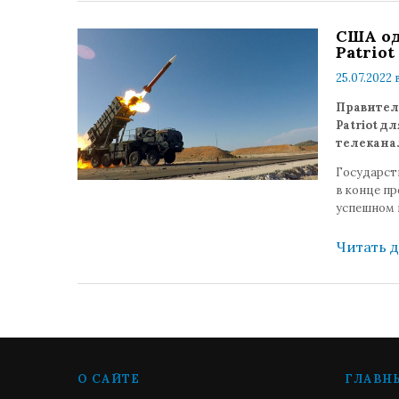
США од
Patriot
25.07.2022 
Правител
Patriot д
телекан
Государст
в конце пр
успешном 
Читать 
О САЙТЕ
ГЛАВН