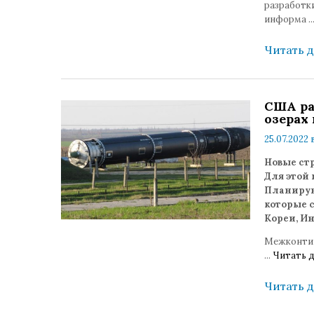
разработки
информа
..
Читать 
США ра
озерах
25.07.2022 
Новые стр
Для этой
Планирую
которые 
Кореи, И
Межконтин
...
Читать д
Читать 