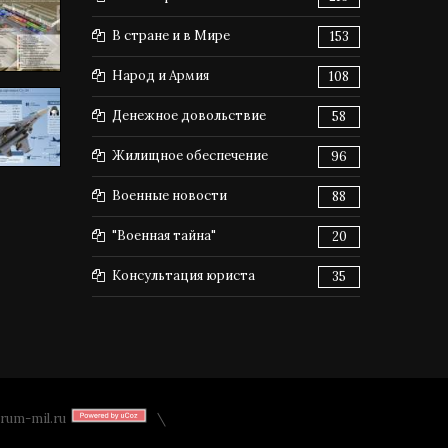
В стране и в Мире
153
Народ и Армия
108
Денежное довольствие
58
Жилищное обеспечение
96
Военные новости
88
"Военная тайна"
20
Консультация юриста
35
rum-mil.ru