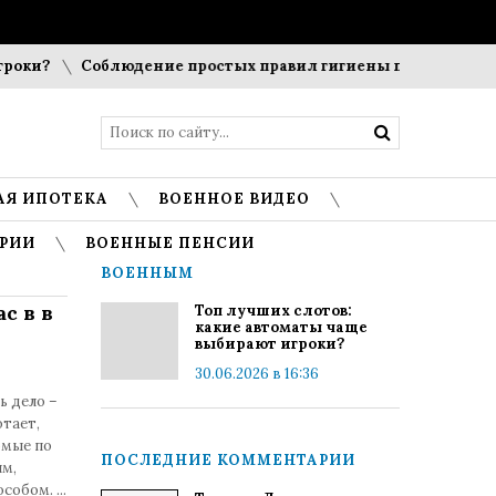
ки?
Соблюдение простых правил гигиены помогает сохран
АЯ ИПОТЕКА
ВОЕННОЕ ВИДЕО
РИИ
ВОЕННЫЕ ПЕНСИИ
ВОЕННЫМ
с в в
Топ лучших слотов:
какие автоматы чаще
выбирают игроки?
30.06.2026 в 16:36
ь дело –
тает,
омые по
ПОСЛЕДНИЕ КОММЕНТАРИИ
ям,
пособом.
...