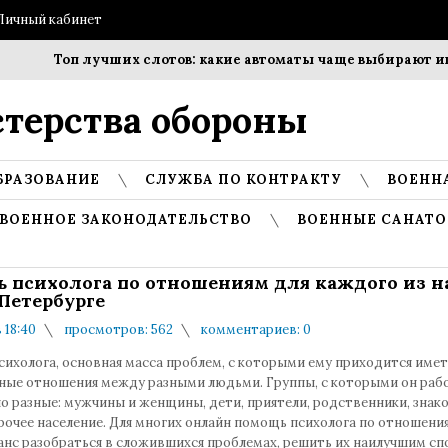
Личный кабинет
Топ лучших слотов: какие автоматы чаще выбирают игро
терства обороны
БРАЗОВАНИЕ
СЛУЖБА ПО КОНТРАКТУ
ВОЕНН
ВОЕННОЕ ЗАКОНОДАТЕЛЬСТВО
ВОЕННЫЕ САНАТО
 психолога по отношениям для каждого из на
Петербурге
в 18:40
просмотров: 562
комментариев: 0
сихолога, основная масса проблем, с которыми ему приходится имет
чные отношения между разными людьми. Группы, с которыми он рабо
о разные: мужчины и женщины, дети, приятели, родственники, знак
рочее население. Для многих онлайн помощь психолога по отношени
анс разобраться в сложившихся проблемах, решить их наилучшим с