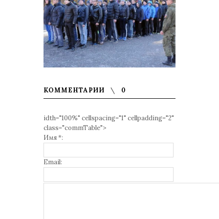
КОММЕНТАРИИ
0
idth="100%" cellspacing="1" cellpadding="2"
class="commTable">
Имя *:
Email: