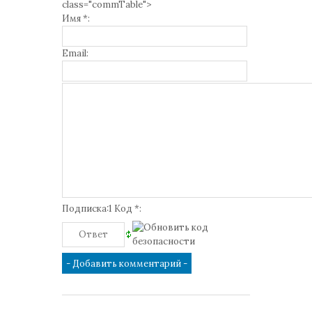
class="commTable">
Имя *:
Email:
Подписка:1 Код *: