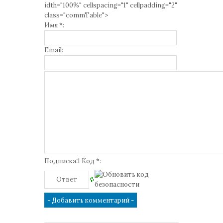
idth="100%" cellspacing="1" cellpadding="2"
class="commTable">
Имя *:
Email:
Подписка:1 Код *: