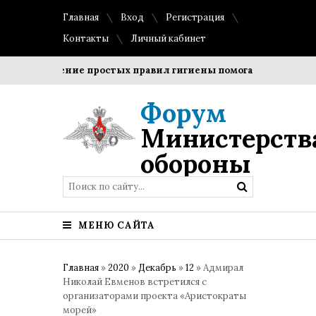
Главная
Вход
Регистрация
Контакты
Личный кабинет
Соблюдение простых правил гигиены помогает сохранить пр
Форум
Министерств
обороны
МЕНЮ САЙТА
Главная
»
2020
»
Декабрь
»
12
» Адмирал
Николай Евменов встретился с
организаторами проекта «Аристократы
морей»