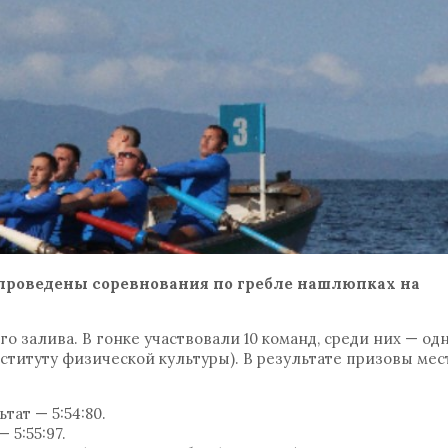
и проведены соревнования по гребле нашлюпках на
 залива. В гонке участвовали 10 команд, среди них — од
титуту физической культуры). В результате призовы мес
тат — 5:54:80.
 5:55:97.