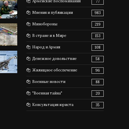
Армейские Воспоминания
77
Мнения и публикации
983
Минобороны
219
В стране и в Мире
153
Народ и Армия
108
Денежное довольствие
58
Жилищное обеспечение
96
Военные новости
88
"Военная тайна"
20
Консультация юриста
35