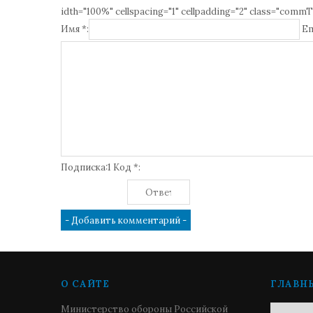
idth="100%" cellspacing="1" cellpadding="2" class="commT
Имя *:
Em
Подписка:1 Код *:
О САЙТЕ
ГЛАВН
Министерство обороны Российской